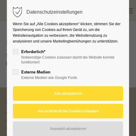
Datenschutzeinstellungen
Wenn Sie auf „Alle Cookies akzeptieren“ klicken, stimmen Sie der
Speicherung von Cookies auf Ihrem Gerät zu, um die
Websitenavigation zu verbessern, die Websitenutzung zu
News
analysieren und unsere Marketingbemühungen zu unterstützen.
Erforderlich*
Seit April gibt es eine neue STIKO-Impfempfehlung zur
Notwendige Cookies zulassen damit die Website korrekt
funktioniert
Meningokokken B -Impfung.
Externe Medien
Externe Medien wie Google Fonts
Über uns
Unser erfahrenes Team bietet Ihnen und Ihren Kindern
individuelle Kinder- und Jugendmedizin in angenehmer
Atmosphäre.
Mit der Zusatzqualifikation "Neonatologie" (Neugeborenen-